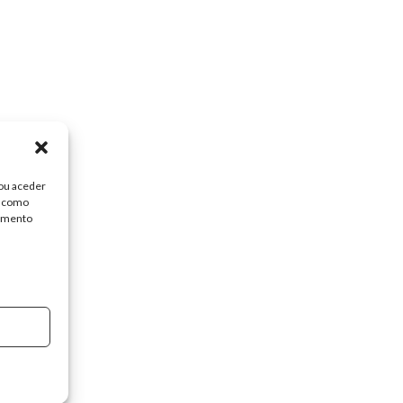
/ou aceder
, como
timento