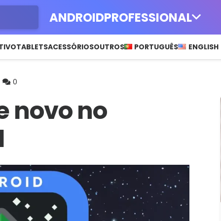
ANDROIDPROFESSIONAL
TIVO
TABLETS
ACESSÓRIOS
OUTROS
PORTUGUÊS
ENGLISH
0
e novo no
1