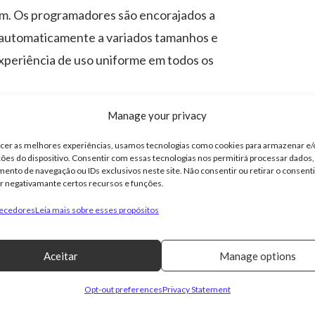
am. Os programadores são encorajados a
 automaticamente a variados tamanhos e
xperiência de uso uniforme em todos os
Manage your privacy
á válida para aplicações voltadas para o
lução de ecrã superior a 600dpi,
ecer as melhores experiências, usamos tecnologias como cookies para armazenar e
ões do dispositivo. Consentir com essas tecnologias nos permitirá processar dados
.
nto de navegação ou IDs exclusivos neste site. Não consentir ou retirar o consen
r negativamante certos recursos e funções.
vel API 37 em 2026, eliminando a
necedores
Leia mais sobre esses propósitos
Aceitar
Manage options
O CODEC APV
Opt-out preferences
Privacy Statement