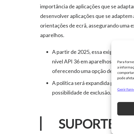
importância de aplicações que se adapt
desenvolver aplicações que se adaptem
orientações de ecrã, assegurando uma e
aparelhos.
A partir de 2025, essa exigência ser
nível API 36 em aparelhos com reso
Para forn
a informaç
oferecendo uma opção de exclusão
comportame
pode afeta
A política será expandida para o ní
Gerir for
possibilidade de exclusão.
SUPORTE A