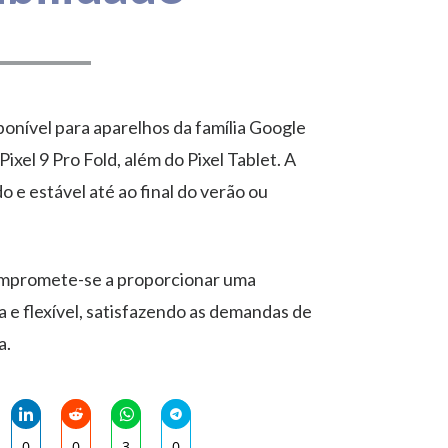
onível para aparelhos da família Google
Pixel 9 Pro Fold, além do Pixel Tablet. A
o e estável até ao final do verão ou
compromete-se a proporcionar uma
ra e flexível, satisfazendo as demandas de
a.
SISTEMA OPERATIVO
0
0
3
0