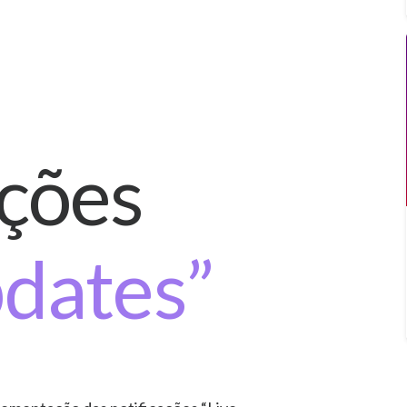
ações
pdates”