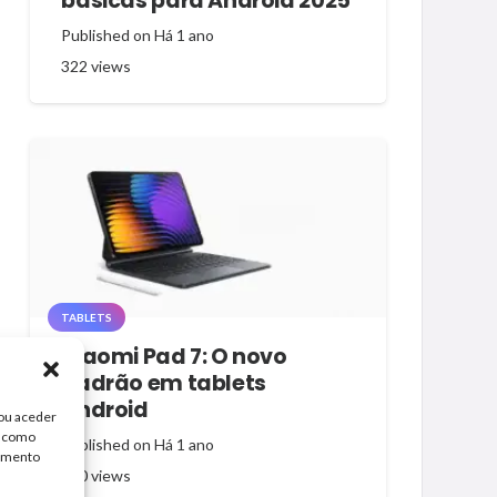
básicas para Android 2025
Published on
Há 1 ano
322
views
TABLETS
Xiaomi Pad 7: O novo
padrão em tablets
Android
/ou aceder
, como
Published on
Há 1 ano
timento
320
views