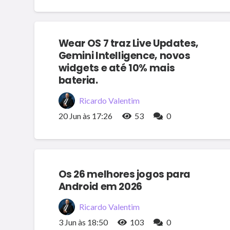
Wear OS 7 traz Live Updates,
Gemini Intelligence, novos
widgets e até 10% mais
bateria.
Ricardo Valentim
20 Jun às 17:26
53
0
Os 26 melhores jogos para
Android em 2026
Ricardo Valentim
3 Jun às 18:50
103
0