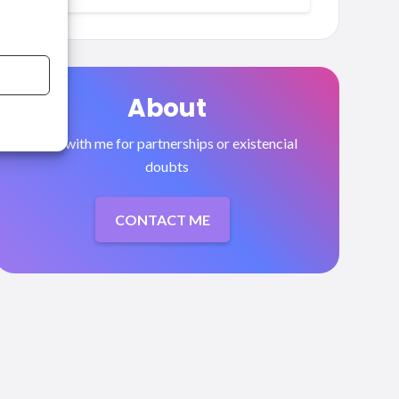
About
Talk with me for partnerships or existencial
doubts
CONTACT ME