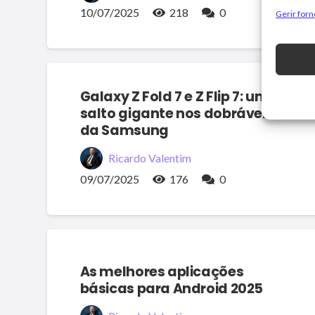
10/07/2025
218
0
Gerir for
Galaxy Z Fold 7 e Z Flip 7: um
salto gigante nos dobráveis
da Samsung
Ricardo Valentim
09/07/2025
176
0
As melhores aplicações
básicas para Android 2025