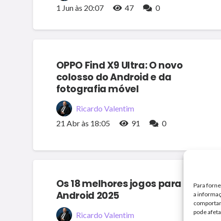
1 Jun às 20:07
47
0
OPPO Find X9 Ultra: O novo
colosso do Android e da
fotografia móvel
Ricardo Valentim
21 Abr às 18:05
91
0
Os 18 melhores jogos para
Para forn
Android 2025
a informaç
comportame
pode afeta
Ricardo Valentim