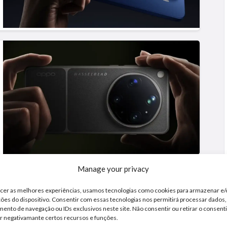
Manage your privacy
ecer as melhores experiências, usamos tecnologias como cookies para armazenar e
ões do dispositivo. Consentir com essas tecnologias nos permitirá processar dados
nto de navegação ou IDs exclusivos neste site. Não consentir ou retirar o consen
r negativamante certos recursos e funções.