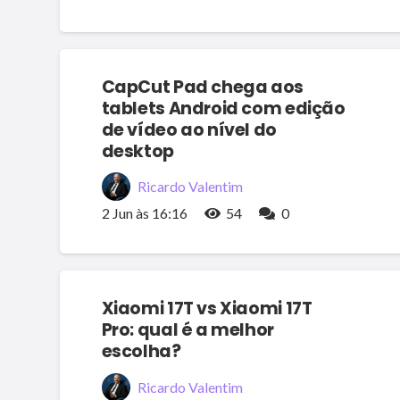
CapCut Pad chega aos
tablets Android com edição
de vídeo ao nível do
desktop
Ricardo Valentim
2 Jun às 16:16
54
0
Xiaomi 17T vs Xiaomi 17T
Pro: qual é a melhor
escolha?
Ricardo Valentim