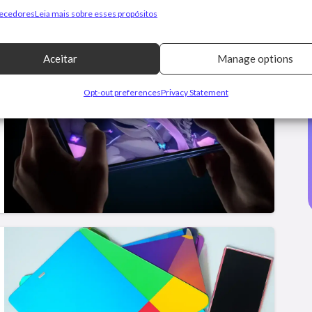
necedores
Leia mais sobre esses propósitos
Aceitar
Manage options
Opt-out preferences
Privacy Statement