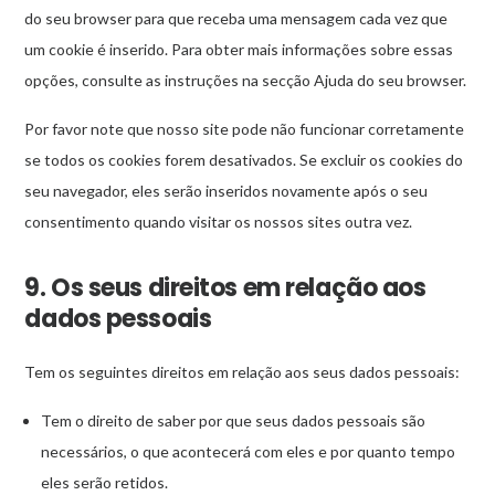
de
do seu browser para que receba uma mensagem cada vez que
Target
um cookie é inserido. Para obter mais informações sobre essas
Mostrar
GetmediaMX LLC
Better
opções, consulte as instruções na secção Ajuda do seu browser.
detalhes
View Privacy Policy
View Legitimate Interest Claim
Inc
de
Por favor note que nosso site pode não funcionar corretamente
GetmediaMX
se todos os cookies forem desativados. Se excluir os cookies do
Mostrar
WNSDY Media AB
LLC
seu navegador, eles serão inseridos novamente após o seu
detalhes
View Privacy Policy
View Legitimate Interest Claim
consentimento quando visitar os nossos sites outra vez.
de
WNSDY
9. Os seus direitos em relação aos
Mostrar
adbility online GmbH
Media
dados pessoais
detalhes
View Privacy Policy
View Legitimate Interest Claim
AB
de
Tem os seguintes direitos em relação aos seus dados pessoais:
adbility
Mostrar
Eacnur
Fornecedor não-TCF
online
Tem o direito de saber por que seus dados pessoais são
detalhes
GmbH
necessários, o que acontecerá com eles e por quanto tempo
View Privacy Policy
View Legitimate Interest Claim
de
eles serão retidos.