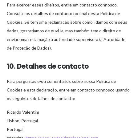
Para exercer esses direitos, entre em contacto connosco.
Adverline
Consulte os detalhes de contacto no final desta Política de
Mostrar
Artsai
Fornecedor não-TCF
Cookies. Se tem uma reclamação sobre como lidamos com seus
detalhes
View Privacy Policy
View Legitimate Interest Claim
dados, gostaríamos de ouvi-la, mas também tem o direito de
de
enviar uma reclamação à autoridade supervisora (a Autoridade
Artsai
de Proteção de Dados).
Mostrar
Akamai
Fornecedor não-TCF
detalhes
View Privacy Policy
View Legitimate Interest Claim
10. Detalhes de contacto
de
Akamai
Para perguntas e/ou comentários sobre nossa Política de
Mostrar
Arbigo Inc.
Fornecedor não-TCF
Cookies e esta declaração, entre em contacto connosco usando
detalhes
View Privacy Policy
View Legitimate Interest Claim
os seguintes detalhes de contacto:
de
Arbigo
Ricardo Valentim
Inc.
Lisbon, Portugal
Mostrar
Meta
Fornecedor não-TCF
Portugal
detalhes
View Privacy Policy
View Legitimate Interest Claim
Website:
https://www.androidprofessional.com
de