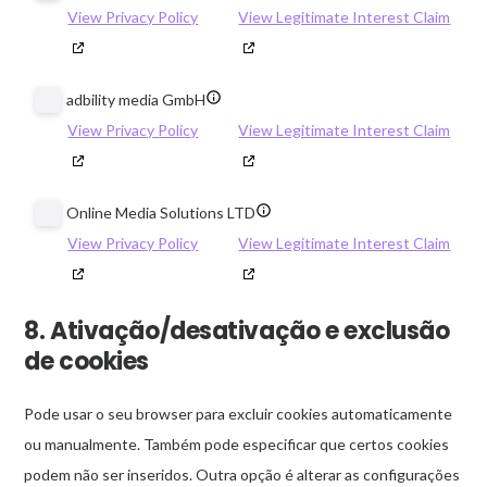
detalhes
View Privacy Policy
View Legitimate Interest Claim
Group
de
GmbH
illuma
Mostrar
adbility media GmbH
technology
detalhes
View Privacy Policy
View Legitimate Interest Claim
limited
de
adbility
Mostrar
Online Media Solutions LTD
media
detalhes
View Privacy Policy
View Legitimate Interest Claim
GmbH
de
Online
8. Ativação/desativação e exclusão
Mostrar
ProgrammaticX LTD
Media
de cookies
detalhes
View Privacy Policy
View Legitimate Interest Claim
Solutions
de
LTD
Pode usar o seu browser para excluir cookies automaticamente
ProgrammaticX
Mostrar
Target Better Inc
ou manualmente. Também pode especificar que certos cookies
LTD
detalhes
View Privacy Policy
View Legitimate Interest Claim
podem não ser inseridos. Outra opção é alterar as configurações