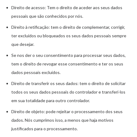
Eacnur
Direito de acesso: Tem o direito de aceder aos seus dados
Mostrar
AdPredictive
Fornecedor não-TCF
pessoais que são conhecidos por nós.
detalhes
View Privacy Policy
View Legitimate Interest Claim
Direito à retificação: tem o direito de complementar, corrigir,
de
ter excluídos ou bloqueados os seus dados pessoais sempre
AdPredictive
que desejar.
Mostrar
Adriver
Fornecedor não-TCF
Se nos der o seu consentimento para processar seus dados,
detalhes
View Privacy Policy
View Legitimate Interest Claim
tem o direito de revogar esse consentimento e ter os seus
de
dados pessoais excluídos.
Adriver
Mostrar
Adtelligence
Fornecedor não-TCF
Direito de transferir os seus dados: tem o direito de solicitar
detalhes
todos os seus dados pessoais do controlador e transferi-los
View Privacy Policy
View Legitimate Interest Claim
de
em sua totalidade para outro controlador.
Adtelligence
Direito de objeto: pode rejeitar o processamento dos seus
Mostrar
Adverline
Fornecedor não-TCF
dados. Nós cumprimos isso, a menos que haja motivos
detalhes
View Privacy Policy
View Legitimate Interest Claim
justificados para o processamento.
de