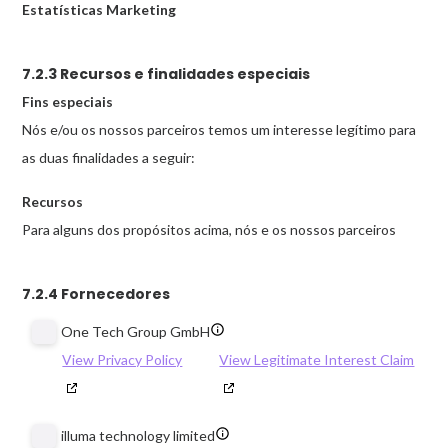
Estatísticas
Marketing
7.2.3 Recursos e finalidades especiais
Fins especiais
Nós e/ou os nossos parceiros temos um interesse legítimo para
as duas finalidades a seguir:
Recursos
Para alguns dos propósitos acima, nós e os nossos parceiros
7.2.4 Fornecedores
Mostrar
One Tech Group GmbH
detalhes
View Privacy Policy
View Legitimate Interest Claim
de
One
Mostrar
illuma technology limited
Tech