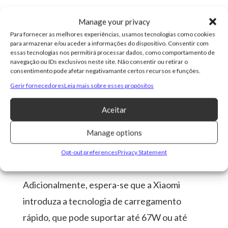
Uma das novidades mais entusiasmantes é a
Manage your privacy
capacidade da bateria. De acordo com
Para fornecer as melhores experiências, usamos tecnologias como cookies
para armazenar e/ou aceder a informações do dispositivo. Consentir com
informações, o aparelho terá uma bateria de
essas tecnologias nos permitirá processar dados, como comportamento de
4.900mAh, um avanço considerável em
navegação ou IDs exclusivos neste site. Não consentir ou retirar o
consentimento pode afetar negativamante certos recursos e funções.
comparação ao modelo anterior. Esta
Gerir fornecedores
Leia mais sobre esses propósitos
capacidade ampliada assegura que o Mix Flip
Aceitar
2 possa atender às expectativas de um
aparelho dobrável, como multitarefa, jogos e
Manage options
consumo de media, sem prejudicar a sua
Opt-out preferences
Privacy Statement
autonomia.
Adicionalmente, espera-se que a Xiaomi
introduza a tecnologia de carregamento
rápido, que pode suportar até 67W ou até